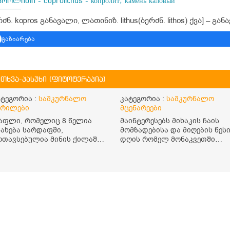
როლითი - coprolithus - копролит, камень каловый
რძნ. kopros განავალი, ლათინიზ. lithus(ბერძნ. lithos) ქვა] – 
გაზიარება
ითხვა-პასუხი (ფიტოტერაპია)
ატეგორია :
სამკურნალო
კატეგორია :
სამკურნალო
ერილები
მცენარეები
აფლი, რომელიც 8 წელია
მაინტერესებს მიხაკის ჩაის
ნახება სარდაფში,
მომზადებისა და მიღების წესი
ოთავსებულია მინის ქილაში
დღის რომელ მონაკვეთში
ა დახურულია პლასტმასის
უნდა მივიღო? რისთვის არის
ახურავით. ექნება თუ არა
სასარგებლო და უკუჩვენება
ენარჩუნებული სასარგებლო
თუ აქვს
ვისებები და შეიძლება თუ
რა მისი მირთმევა?
მადლობთ.