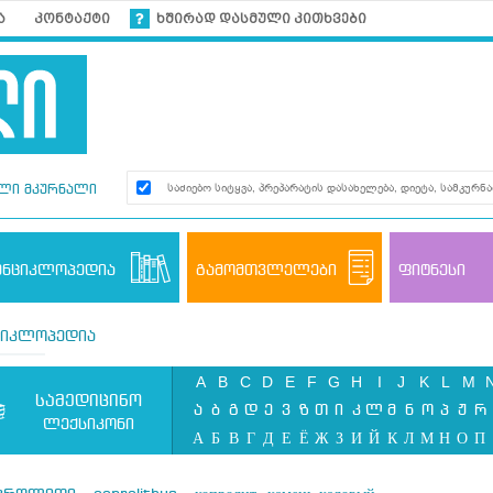
ა
კონტაქტი
ხშირად დასმული კითხვები
ლი მკურნალი
ენციკლოპედია
გამომთვლელები
ფიტნესი
ციკლოპედია
A
B
C
D
E
F
G
H
I
J
K
L
M
სამედიცინო
ა
ბ
გ
დ
ე
ვ
ზ
თ
ი
კ
ლ
მ
ნ
ო
პ
ჟ
რ
ლექსიკონი
А
Б
В
Г
Д
Е
Ё
Ж
З
И
Й
К
Л
М
Н
О
П