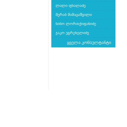
ლალი ფხალაძე
მერაბ მამაცაშვილი
ნინო ლორთქიფანიძე
ჯაკო უგრეხელიძე
ყველა კონსულტანტი
მთავარი
ჩვენს შესახებ
კითხვა-პასუხი
Mkurnali.ge © 2016 ყველა უფლება დაცულია
მასალების გადაბეჭდვა/რეპროდუცირება აკ
იხილეთ
მასალის გამოყენების პირობები