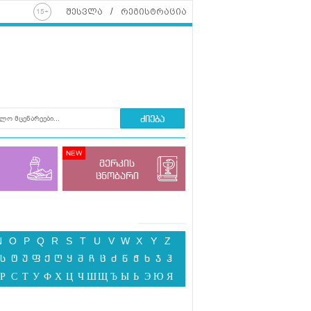
შესვლა
რეგისტრაცია
ძიება
მერკის
ცნობარი
N
O
P
Q
R
S
T
U
V
W
X
Y
Z
ს
ტ
უ
ფ
ქ
ღ
ყ
შ
ჩ
ც
ძ
წ
ჭ
ხ
ჯ
ჰ
Р
С
Т
У
Ф
Х
Ц
Ч
Ш
Щ
Ъ
Ы
Ь
Э
Ю
Я