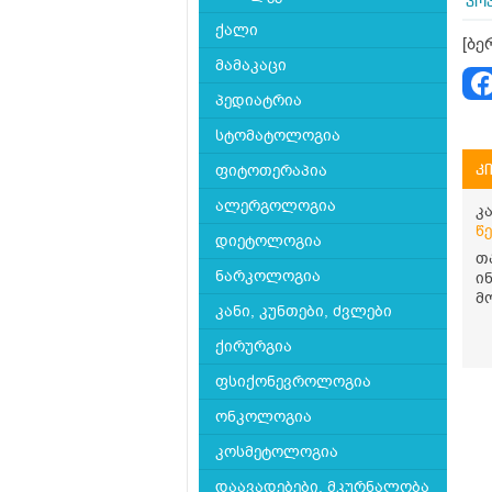
კოპ
ქალი
[ბე
მამაკაცი
პედიატრია
სტომატოლოგია
ფიტოთერაპია
კ
ალერგოლოგია
კ
წ
დიეტოლოგია
თ
ნარკოლოგია
ი
მ
კანი, კუნთები, ძვლები
დ
ს
ქირურგია
შ
თ
ფსიქონევროლოგია
ა
გ
ონკოლოგია
კოსმეტოლოგია
დაავადებები, მკურნალობა