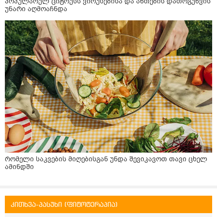
პოპულარულ ციტრუსს ვირუსებისა და ანთების დათრგუნვის
უნარი აღმოაჩნდა
რომელი საკვების მიღებისგან უნდა შევიკავოთ თავი ცხელ
ამინდში
კითხვა-პასუხი (ფიტოტერაპია)