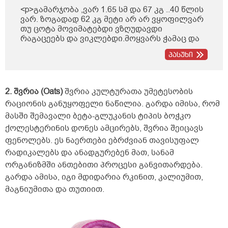
<p>გამარჯობა ,ვარ 1.65 სმ და 67 კგ ..40 წლის
ვარ. ზოგადად 62 კგ მეტი არ არ ვყოფილვარ
თუ ცოტა მოვიმატებდი ვზღუდავდი
რაგაცეებს და ვიკლებდი.მოყვარს ჭამაც და
ტკბილიც.ახლა ძალიან ვწუხვარ მინდა 5-6 კგ
პასუხი
დაკლება ,რას მირჩევთ დიეტები არ
შემიძლია.ახლა რასაც ვაკეთებ არ ვჭამ
საღამოს,ტკბილი ცომი ამოვიღე.თუ
არსებობს რაიმე დანამატი ან ჩაის სახით ან
2. შვრია (Oats)
შვრია კულტურათა უმეტესობის
აბის სახით ,რომელიც უსაფრთხოა და
რაციონის განუყოფელი ნაწილია. გარდა იმისა, რომ
არაფერი უკუჩვენებით არ
მასში შემავალი ბეტა-გლუკანის ტიპის ბოჭკო
გამოირჩევა.წყალსაც ვცდილობ დავლიო,არ
მიყვარს ზოგადად წყალი.</p>
ქოლესტერინის დონეს ამცირებს, შვრია შეიცავს
ფენოლებს. ეს ნაერთები ებრძვიან თავისუფალ
რადიკალებს და ანადგურებენ მათ, სანამ
ორგანიზმში ანთებითი პროცესი განვითარდება.
გარდა ამისა, იგი მდიდარია რკინით, კალიუმით,
მაგნიუმითა და თუთიით.