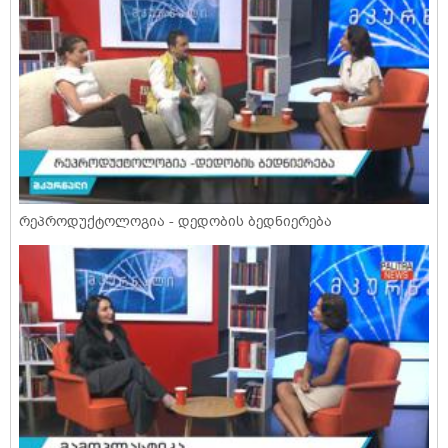
რეპროდუქტოლოგია - დედობის ბედნიერება