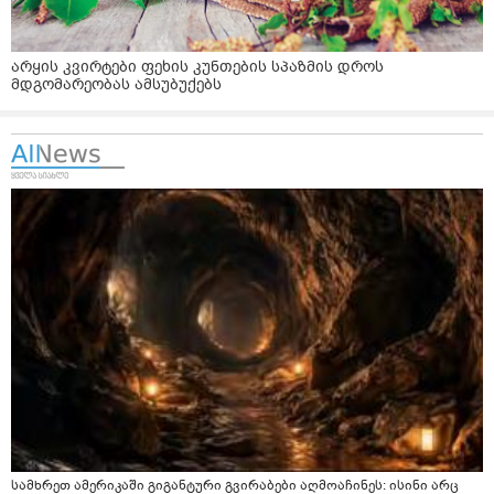
არყის კვირტები ფეხის კუნთების სპაზმის დროს
მდგომარეობას ამსუბუქებს
სამხრეთ ამერიკაში გიგანტური გვირაბები აღმოაჩინეს: ისინი არც