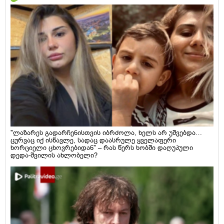
"ლაზარეს გადარჩენისთვის იბრძოლა, ხელს არ უშვებდა…
ცურვაც იქ ისწავლე, სადაც დაასრულე ყველაფერი
ხორციელი ცხოვრებიდან" – რას წერს ხობში დაღუპული
დედა-შვილის ახლობელი?