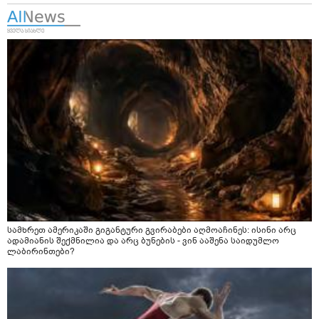
სამხრეთ ამერიკაში გიგანტური გვირაბები აღმოაჩინეს: ისინი არც
ადამიანის შექმნილია და არც ბუნების - ვინ ააშენა საიდუმლო
ლაბირინთები?