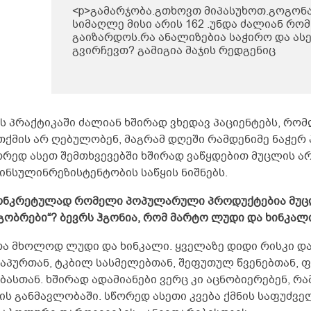
<p>გამარჯობა.გთხოვთ მიპასუხოთ.გოგონა
სიმაღლე მისი არის 162 .უნდა ძალიან რომ
გაიზარდოს.რა ანალიზებია საჭირო და ასე
გვირჩევთ? გამიგია მაჯის რედგენიც
საჭიროა.გენეტიკურად მამა მაღალი. დედა
სიმაღლის 162 სმ.მოხრაც ახასიათებს რად
პლასკასტოპიაც.რომ მომწეროთ რა გამო
კონკრეტულად ამ პრობლემისთვის? სტატუ
იტყვით ?</p>
მს პრაქტიკაში ძალიან ხშირად ვხედავ პაციენტებს, რო
თქმის არ ღებულობენ, მაგრამ დღეში რამდენიმე ნაჭერ 
ორედ ასეთ შემთხვევებში ხშირად ვაწყდებით მუცლის არ
 ინსულინრეზისტენტობის საწყის ნიშნებს.
კონკრეტულად რომელი პოპულარული პროდუქტებია მუცლ
ეგობრები“? ბევრს ჰგონია, რომ მარტო ლუდი და ხინკალ
არა მხოლოდ ლუდი და ხინკალი. ყველაზე დიდი რისკი დ
ჭაპურთან, ტკბილ სასმელებთან, შეფუთულ წვენებთან, 
ბასთან. ხშირად ადამიანები ვერც კი აცნობიერებენ, რ
ის განმავლობაში. სწორედ ასეთი კვება ქმნის საფუძვე