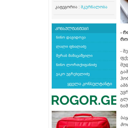
კატეგორია :
მკურნალობა
კონსულტანტები
- 
ნინო დავიდოვა
რო
ლალი ფხალაძე
- 
მერაბ მამაცაშვილი
ფქ
მუ
ნინო ლორთქიფანიძე
გა
ჯაკო უგრეხელიძე
ჰო
ყველა კონსულტანტი
ამ
უჯ
გლ
ნიშ
სა
მო