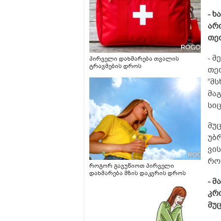
- ხ
არ
თე
- მ
პირველი დახმარება თვალის
ტრავმების დროს
თეძ
“მს
მა
სი
მუც
უბ
ვი
რო
როგორ გავუწიოთ პირველი
დახმარება მზის დაკვრის დროს
- მ
კრ
მუ