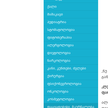
ქალი
მამაკაცი
პედიატრია
სტომატოლოგია
ფიტოთერაპია
ალერგოლოგია
დიეტოლოგია
ნარკოლოგია
კანი, კუნთები, ძვლები
„ნ
ქირურგია
გან
ფსიქონევროლოგია
„ლ
ონკოლოგია
ფა
კოსმეტოლოგია
ალ
დაავადებები, მკურნალობა