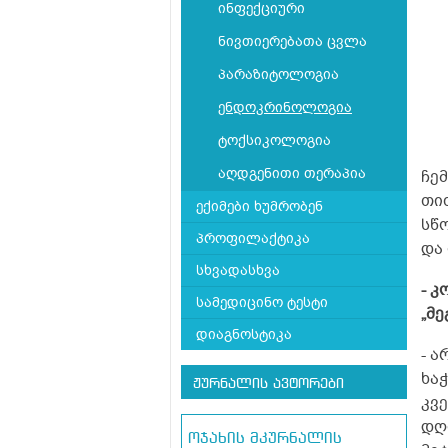
ინფექციური
ნივთიერებათა ცვლა
პარაზიტოლოგია
ენდოკრინოლოგია
ტოქსიკოლოგია
აღდგენითი თერაპია
ჩე
თი
ექიმები ხუმრობენ
სწ
პროფილაქტიკა
და
სხვადასხვა
- 
სამედიცინო ტესტი
„მ
დიაგნოსტიკა
- 
ხა
ჟურნალის ავტორები
კვე
დღ
ოჯახის მკურნალის